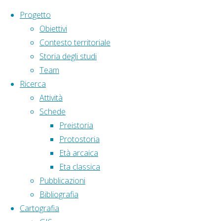
Salta al contenuto
Progetto
Obiettivi
Contesto territoriale
Storia degli studi
Team
Ricerca
Home
Articoli taggati "cartiera"
Attività
Schede
Tag:
cartiera
Preistoria
Protostoria
Età arcaica
Eta classica
Pubblicazioni
Punti di interesse
Bibliografia
Cartografia