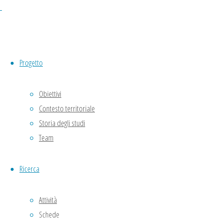
Il Museo della Carta di Pescia a Pietrabuo
1996 da enti pubblici, privati ed aziende riun
Cartiera Le Carte, acquistata nel 2003 da
Regione Toscana ed inserito nel Sistema m
Progetto
Il Museo della Carta di Toscolano Maderno è
Obiettivi
espositivo è stato ricavato all’interno di 
Contesto territoriale
cartaria del posto, un’attività tradizionale
Storia degli studi
collaborano anziani cartai che guidano il
locale.
Team
Claude Albore Livadie
Ricerca
Gli ambienti interni dell’edificio che os
Attività
Schede
.