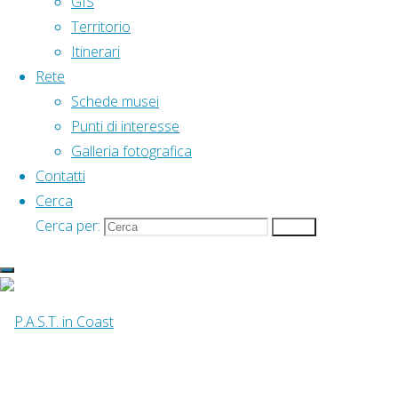
GIS
Un’ex cartiera trasformata in museo nel 196
Territorio
quest’interessante luogo che apparteneva 
Itinerari
Amalfi (detta anche
carta bambagina
).
Rete
Schede musei
È situato nella via delle Cartiere, all’imbo
Punti di interesse
presenza di acqua. Si possono vedere i ma
Galleria fotografica
cartiera per realizzare la carta a mano.
Contatti
Al primo piano è stata allestita, inoltre, 
Cerca
sulle tecniche di realizzazione, a testimoni
Cerca per:
Cerca
Non è il solo museo di questo tipo in Italia, m
il Museo della Carta e della Filigrana di Fab
storia di una lunga tradizione cartaria lo
macchinario usato per la fabbricazione della
relativa utilizzazione all’esposizione delle fi
di sviluppo di questa arte a Fabriano, med