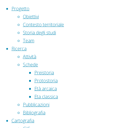
Salta al contenuto
Progetto
Obiettivi
Contesto territoriale
Storia degli studi
Team
Ricerca
Home
Punti di interesse
Museo della Carta 
Attività
Schede
Preistoria
Punti di interesse
Protostoria
Età arcaica
Museo della Carta
Eta classica
Pubblicazioni
Bibliografia
carta
,
cartiera
,
Amalfi
,
museo
Cartografia