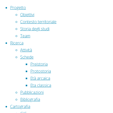
Salta al contenuto
Progetto
Obiettivi
Contesto territoriale
Storia degli studi
Team
Ricerca
Home
Articoli taggati "Sirenusse"
Attività
Schede
Tag:
Sirenusse
Preistoria
Protostoria
Età arcaica
Eta classica
Pubblicazioni
Territorio
,
Eta classica
Bibliografia
Cartografia