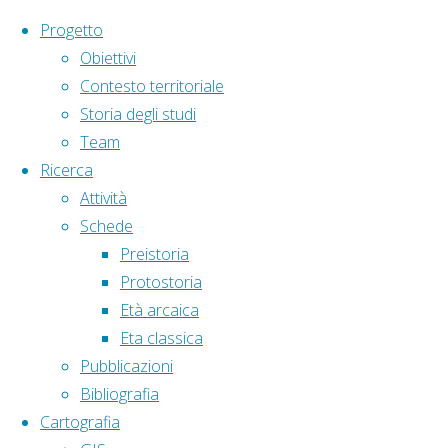
Salta al contenuto
Progetto
Obiettivi
Contesto territoriale
Storia degli studi
Team
Ricerca
Home
Articoli taggati "Agerola"
Attività
Schede
Tag:
Agerola
Preistoria
Protostoria
Età arcaica
Eta classica
Pubblicazioni
Protostoria
Bibliografia
Cartografia